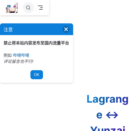
跳
至
主
要
注意
內
容
禁止将本站内容发布至国内流量平台
例如
哔哩哔哩
评论留言也不行!
OK
Lagrang
e ↔
Yunzai