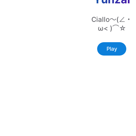
Ciallo～(∠・
ω< )⌒☆
Play