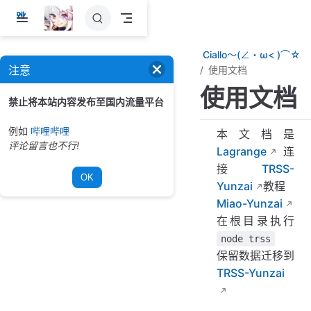
跳
至
主
Ciallo～(∠・ω< )⌒☆
要
注意
使用文档
內
使用文档
容
禁止将本站内容发布至国内流量平台
例如
哔哩哔哩
本文档是
评论留言也不行!
Lagrange
连
接
TRSS-
OK
Yunzai
教程
Miao-Yunzai
在根目录执行
node trss
保留数据迁移到
TRSS-Yunzai